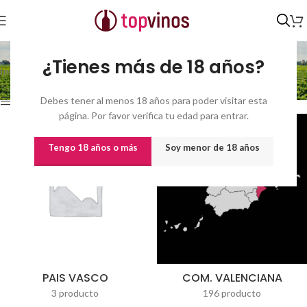
Vinos por origen
¿Tienes más de 18 años?
Inicio
/
Vinos
/
Vinos por origen
Mostrando 1–21 de 633 resultados
Debes tener al menos 18 años para poder visitar esta
Show sidebar
página. Por favor verifica tu edad para entrar.
Tengo 18 años o más
Soy menor de 18 años
PAIS VASCO
COM. VALENCIANA
3 producto
196 producto