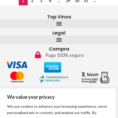
1
2
3
4
…
29
30
31
→
Top Vinos
Legal
Compra
Pago 100% seguro
Contacto
We value your privacy
info@topvinos.com
We use cookies to enhance your browsing experience, serve
personalized ads or content, and analyze our traffic. By
2024 © Todos los derechos reservados