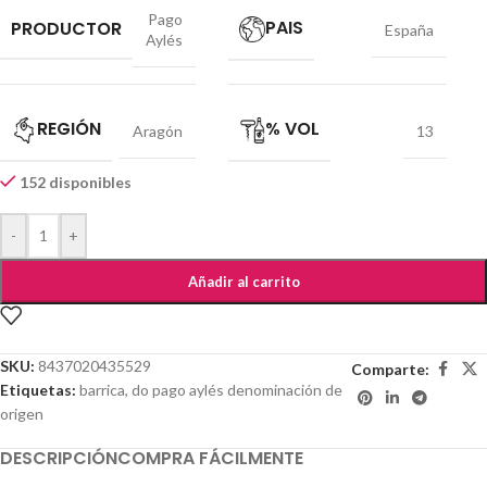
Pago
PAIS
PRODUCTOR
España
Aylés
REGIÓN
% VOL
Aragón
13
152 disponibles
-
+
Añadir al carrito
SKU:
8437020435529
Comparte:
Etiquetas:
barrica
,
do pago aylés denominación de
origen
DESCRIPCIÓN
COMPRA FÁCILMENTE