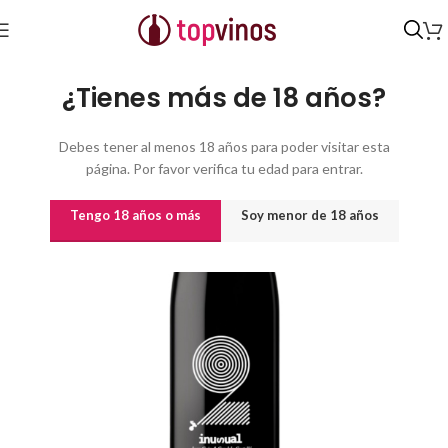
Inicio
/
Vinos
/
Vinos por origen
/
COM. VALENCIANA
/
D.O. Alicante
¿Tienes más de 18 años?
Debes tener al menos 18 años para poder visitar esta
página. Por favor verifica tu edad para entrar.
Tengo 18 años o más
Soy menor de 18 años