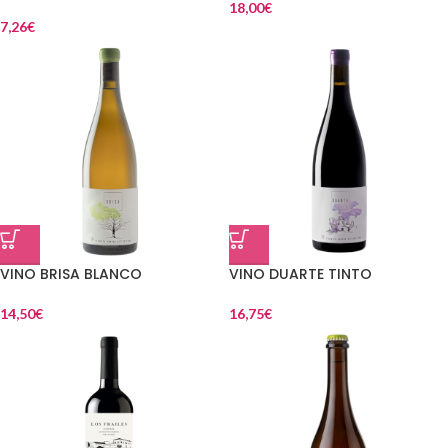
18,00
€
7,26
€
VINO BRISA BLANCO
VINO DUARTE TINTO
14,50
€
16,75
€