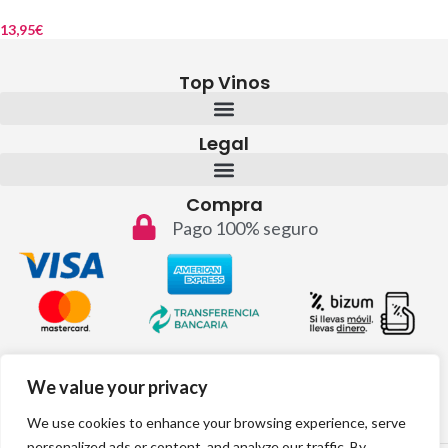
13,95
€
Top Vinos
Legal
Compra
Pago 100% seguro
Contacto
We value your privacy
info@topvinos.com
We use cookies to enhance your browsing experience, serve
personalized ads or content, and analyze our traffic. By