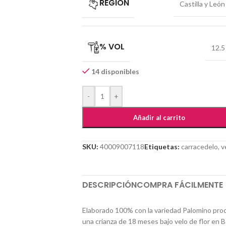
REGIÓN
Castilla y León
% VOL
12.5
14 disponibles
-
+
Añadir al carrito
SKU:
40009007118
Etiquetas:
carracedelo
,
v
DESCRIPCIÓN
COMPRA FÁCILMENTE
Elaborado 100% con la variedad Palomino pro
una c
rianza de 18 meses
bajo velo de flor en B