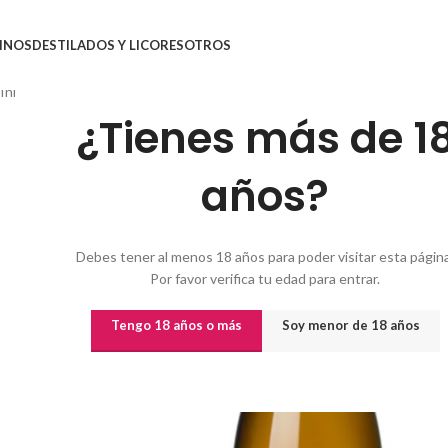
INOS
DESTILADOS Y LICORES
OTROS
Inicio
/
Vinos
/
Vinos por origen
/
CASTILLA LEÓN
/
VINO ROTO VELO FL
¿Tienes más de 1
años?
Debes tener al menos 18 años para poder visitar esta página
Por favor verifica tu edad para entrar.
Tengo 18 años o más
Soy menor de 18 años