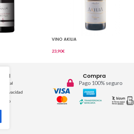
VINO AKILIA
23,90
€
egal
Compra
Pago 100% seguro
so legal
de privacidad
temap