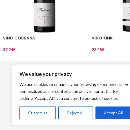
VINO COBRANA
VINO KINKI
37,24
€
28,45
€
Top Vinos
L
We value your privacy
Como comprar
Avi
We use cookies to enhance your browsing experience, serve
Devoluciones
Política 
personalized ads or content, and analyze our traffic. By
Formas de pago
Si
clicking "Accept All", you consent to our use of cookies.
Gastos de envío
Customize
Reject All
Accept All
Condiciones de venta