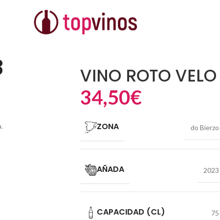
OR
8
VINO ROTO VELO
34,50
€
ZONA
.
do Bierzo
AÑADA
2023
CAPACIDAD (CL)
75