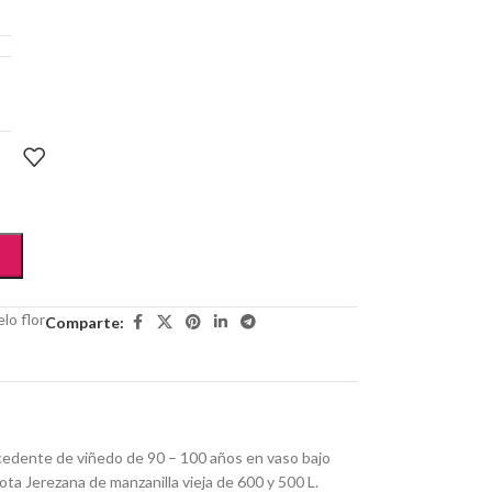
elo flor
Comparte:
cedente de v
iñedo de 90 – 100 años en vaso bajo
ota Jerezana de manzanilla vieja de 600 y 500 L.