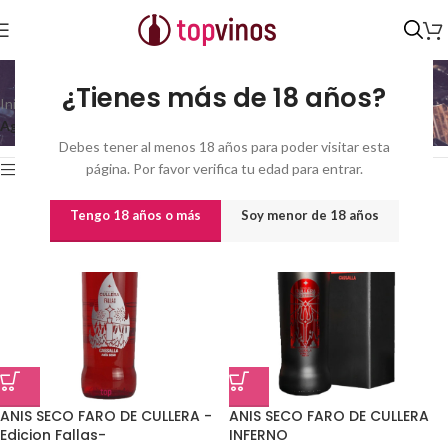
Aguardientes y Orujos
¿Tienes más de 18 años?
Inicio
/
Destilados y licores
/
Mostrando 1–21 de 37
Aguardientes y Orujos
resultados
Debes tener al menos 18 años para poder visitar esta
página. Por favor verifica tu edad para entrar.
Show sidebar
Tengo 18 años o más
Soy menor de 18 años
ANIS SECO FARO DE CULLERA -
ANIS SECO FARO DE CULLERA
Edicion Fallas-
INFERNO