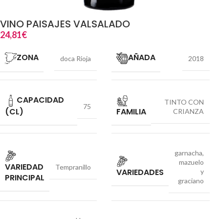
VINO PAISAJES VALSALADO
24,81
€
ZONA
AÑADA
doca Rioja
2018
CAPACIDAD
TINTO CON
75
(CL)
FAMILIA
CRIANZA
garnacha,
mazuelo
VARIEDAD
Tempranillo
VARIEDADES
y
PRINCIPAL
graciano