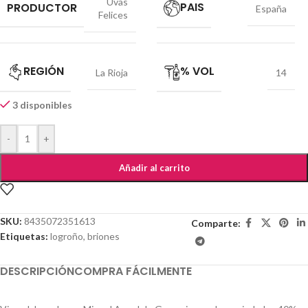
Uvas
PAIS
PRODUCTOR
España
Felices
REGIÓN
% VOL
La Rioja
14
3 disponibles
-
+
Añadir al carrito
SKU:
8435072351613
Comparte:
Etiquetas:
logroño
,
briones
DESCRIPCIÓN
COMPRA FÁCILMENTE