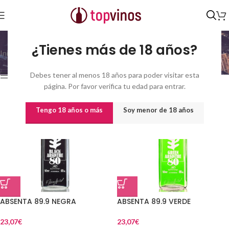
Absenta
¿Tienes más de 18 años?
Inicio
/
Destilados y licores
/
Absenta
Mostrando los 3 resultados
Debes tener al menos 18 años para poder visitar esta
Show sidebar
página. Por favor verifica tu edad para entrar.
Tengo 18 años o más
Soy menor de 18 años
ABSENTA 89.9 NEGRA
ABSENTA 89.9 VERDE
23,07
€
23,07
€