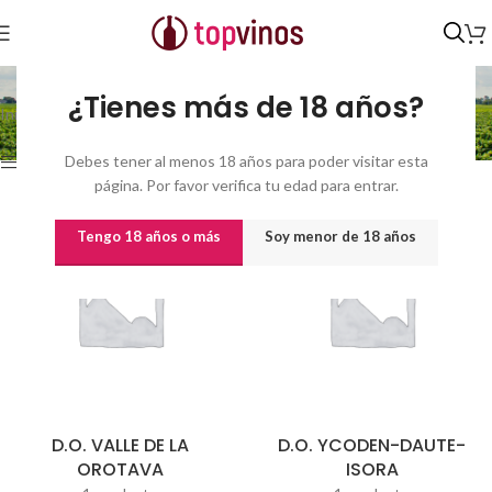
ISLAS
¿Tienes más de 18 años?
Inicio
/
Vinos
/
Vinos por origen
/
ISLAS
Mostrando los 4 resultados
Debes tener al menos 18 años para poder visitar esta
Show sidebar
página. Por favor verifica tu edad para entrar.
Tengo 18 años o más
Soy menor de 18 años
D.O. VALLE DE LA
D.O. YCODEN-DAUTE-
OROTAVA
ISORA