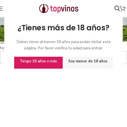
D.O. Méntrida
¿Tienes más de 18 años?
Inicio
/
Vinos
/
Vinos por origen
/
CASTILLA LA MANCHA
/
D.O. Méntrida
Debes tener al menos 18 años para poder visitar esta
Show sidebar
No se han encontrado productos que coincidan con tu selección.
página. Por favor verifica tu edad para entrar.
Tengo 18 años o más
Soy menor de 18 años