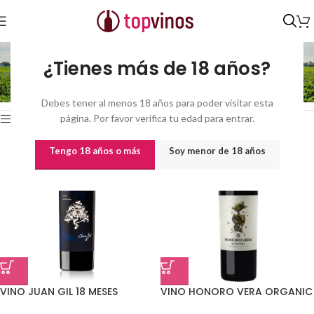
D.O. Jumilla
¿Tienes más de 18 años?
Inicio
/
Vinos
/
Vinos por origen
/
MURCIA
/
Mostrando los 6
D.O. Jumilla
resultados
Debes tener al menos 18 años para poder visitar esta
página. Por favor verifica tu edad para entrar.
Show sidebar
Tengo 18 años o más
Soy menor de 18 años
VINO JUAN GIL 18 MESES
VINO HONORO VERA ORGANIC