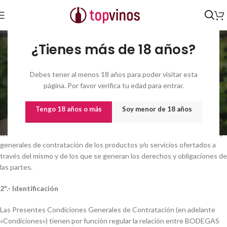
Condiciones de venta
¿Tienes más de 18 años?
Inicio
/
Condiciones de venta
CONDICIONES GENERALES DE CONTRATACIÓN
Debes tener al menos 18 años para poder visitar esta
página. Por favor verifica tu edad para entrar.
1º.- Marco Legal
Tengo 18 años o más
Soy menor de 18 años
En cumplimiento de la normativa vigente, la entidad BODEGAS
LEOPOLDO, S.L. que opera a través de internet desde el presente sitio
web WWW.TOPVINOS.COM se detalla a continuación las condiciones
generales de contratación de los productos y/o servicios ofertados a
través del mismo y de los que se generan los derechos y obligaciones de
las partes.
2º.- Identificación
Las Presentes Condiciones Generales de Contratación (en adelante
«Condiciones») tienen por función regular la relación entre BODEGAS