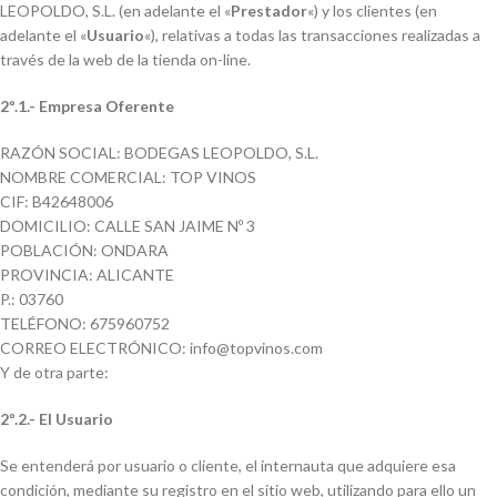
LEOPOLDO, S.L. (en adelante el «
Prestador
«) y los clientes (en
adelante el «
Usuario
«), relativas a todas las transacciones realizadas a
través de la web de la tienda on-line.
2º.1.- Empresa Oferente
RAZÓN SOCIAL: BODEGAS LEOPOLDO, S.L.
NOMBRE COMERCIAL: TOP VINOS
CIF: B42648006
DOMICILIO: CALLE SAN JAIME Nº 3
POBLACIÓN: ONDARA
PROVINCIA: ALICANTE
P.: 03760
TELÉFONO: 675960752
CORREO ELECTRÓNICO: info@topvinos.com
Y de otra parte:
2º.2.- El Usuario
Se entenderá por usuario o cliente, el internauta que adquiere esa
condición, mediante su registro en el sitio web, utilizando para ello un