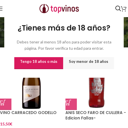
España
¿Tienes más de 18 años?
Inicio
/
Pais del producto
/
España
Mostrando 1–21 de 845 resultados
Debes tener al menos 18 años para poder visitar esta
Show sidebar
página. Por favor verifica tu edad para entrar.
Tengo 18 años o más
Soy menor de 18 años
VINO CARRACEDO GODELLO
ANIS SECO FARO DE CULLERA -
Edicion Fallas-
15,50
€