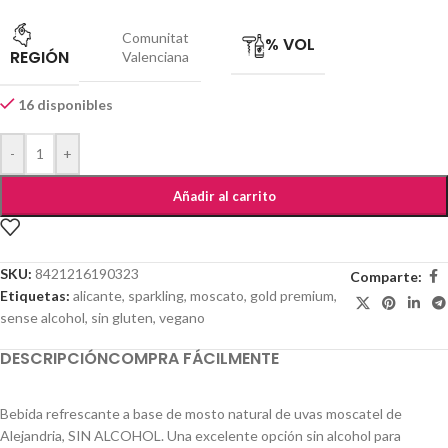
Comunitat
% VOL
REGIÓN
Valenciana
16 disponibles
-
+
Añadir al carrito
SKU:
8421216190323
Comparte:
Etiquetas:
alicante
,
sparkling
,
moscato
,
gold premium
,
sense alcohol
,
sin gluten
,
vegano
DESCRIPCIÓN
COMPRA FÁCILMENTE
Bebida refrescante a base de mosto natural de uvas moscatel de
Alejandria, SIN ALCOHOL. Una excelente opción sin alcohol para