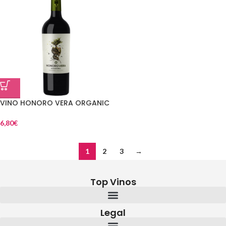
VINO HONORO VERA ORGANIC
6,80
€
1
2
3
→
Top Vinos
Legal