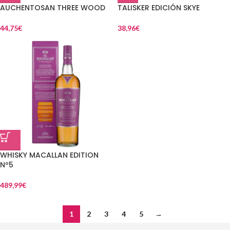
AUCHENTOSAN THREE WOOD
TALISKER EDICIÓN SKYE
44,75
€
38,96
€
WHISKY MACALLAN EDITION
Nº5
489,99
€
1
2
3
4
5
→