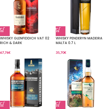
WHISKY GLENFIDDICH VAT 02
WHISKY PENDERYN MADEIRA
RICH & DARK
MALTA 0.7 L
67,76
€
35,70
€