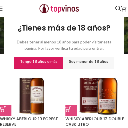
SINGLE MALT
¿Tienes más de 18 años?
Inicio
/
Tipo del producto
/
Mostrando 1–21 de 98
SINGLE MALT
resultados
Debes tener al menos 18 años para poder visitar esta
página. Por favor verifica tu edad para entrar.
Show sidebar
Tengo 18 años o más
Soy menor de 18 años
WHISKY ABERLOUR 10 FOREST
WHISKY ABERLOUR 12 DOUBLE
RESERVE
CASK LITRO