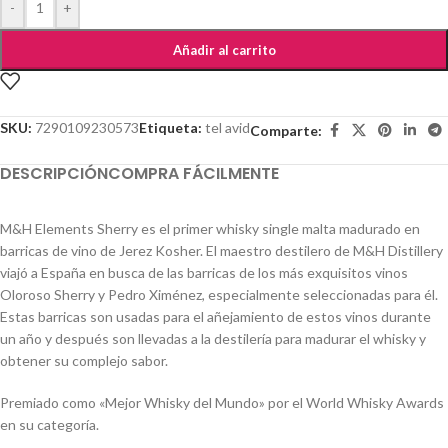
-
+
Añadir al carrito
SKU:
7290109230573
Etiqueta:
tel avid
Comparte:
DESCRIPCIÓN
COMPRA FÁCILMENTE
M&H Elements Sherry es el primer whisky single malta madurado en
barricas de vino de Jerez Kosher. El maestro destilero de M&H Distillery
viajó a España en busca de las barricas de los más exquisitos vinos
Oloroso Sherry y Pedro Ximénez, especialmente seleccionadas para él.
Estas barricas son usadas para el añejamiento de estos vinos durante
un año y después son llevadas a la destilería para madurar el whisky y
obtener su complejo sabor.
Premiado como «Mejor Whisky del Mundo» por el World Whisky Awards
en su categoría.