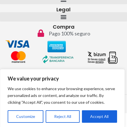
Legal
Compra
Pago 100% seguro
Contacto
We value your privacy
info@topvinos.com
We use cookies to enhance your browsing experience, serve
personalized ads or content, and analyze our traffic. By
2024 © Todos los derechos reservados
clicking "Accept All", you consent to our use of cookies.
Desarrollo web por:
Customize
Reject All
Accept All
Tienda
Filtros
Lista de deseos
Carrito
Mi cuenta