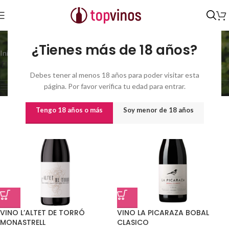
TINTO CON CRIANZA
¿Tienes más de 18 años?
Inicio
/
Familia del producto
/
Mostrando 1–21 de 338
TINTO CON CRIANZA
resultados
Debes tener al menos 18 años para poder visitar esta
página. Por favor verifica tu edad para entrar.
Show sidebar
Tengo 18 años o más
Soy menor de 18 años
VINO L’ALTET DE TORRÓ
VINO LA PICARAZA BOBAL
MONASTRELL
CLASICO