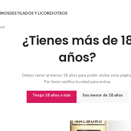
INOS
DESTILADOS Y LICORES
OTROS
Inicio
/
Destilados y licores
/
AKVAVIT AALBORG JUBILEUMS
¿Tienes más de 1
años?
Debes tener al menos 18 años para poder visitar esta página
Por favor verifica tu edad para entrar.
Tengo 18 años o más
Soy menor de 18 años