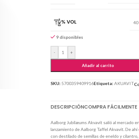
% VOL
40
9 disponibles
-
+
Añadir al carrito
SKU:
5700359409916
Etiqueta:
AKUAVIT
Co
DESCRIPCIÓN
COMPRA FÁCILMENTE
Aalborg Jubilæums Akvavit salió al mercado en
lanzamiento de Aalborg Taffel Akvavit. De ahí
con destilado de semillas de eneldo y cilantr