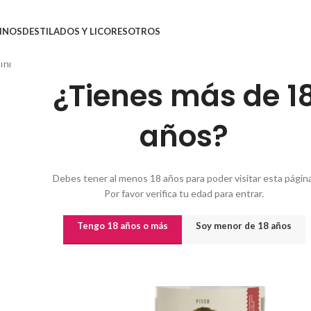
INOS
DESTILADOS Y LICORES
OTROS
Inicio
/
Destilados y licores
/
PISCO CAPEL
¿Tienes más de 1
años?
Debes tener al menos 18 años para poder visitar esta página
Por favor verifica tu edad para entrar.
Tengo 18 años o más
Soy menor de 18 años