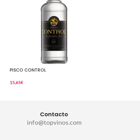
PISCO CONTROL
PISCO DEMONIO
15,65
€
19,36
€
Contacto
info@topvinos.com