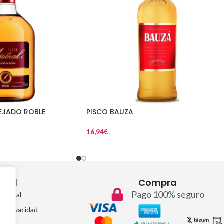
EJADO ROBLE
PISCO BAUZA
16,94
€
egal
Compra
Pago 100% seguro
so legal
de privacidad