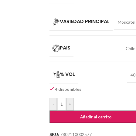
VARIEDAD PRINCIPAL
Moscatel
PAIS
Chile
% VOL
40
4 disponibles
-
+
Añadir al carrito
SKU:
7802110002577