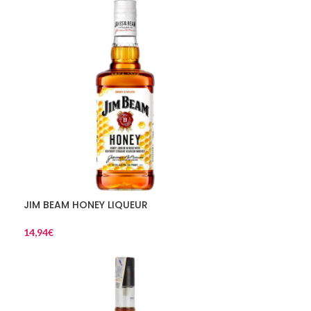
JIM BEAM HONEY LIQUEUR
14,94
€