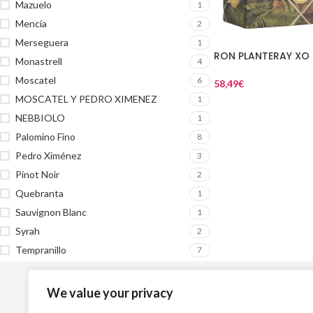
Mazuelo
1
Mencía
2
Merseguera
1
RON PLANTERAY XO
Monastrell
4
Moscatel
6
58,49
€
MOSCATEL Y PEDRO XIMENEZ
1
NEBBIOLO
1
Palomino Fino
8
Pedro Ximénez
3
Pinot Noir
2
Quebranta
1
Sauvignon Blanc
1
Syrah
2
Tempranillo
7
Top Vinos
L
We value your privacy
Como comprar
Avi