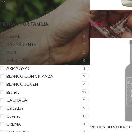
Otros
108
PISCO CAPEL
FILTRAR POR FAMILIA
16,35
€
absenta
3
AGUARDIENTE
7
ANIS
2
APERITIVO
8
ARMAGNAC
1
BLANCO CON CRIANZA
2
BLANCO JOVEN
6
Brandy
32
CACHAÇA
2
Calvados
5
Cognac
15
CREMA
1
VODKA BELVEDERE 
ESPUMOSO
7