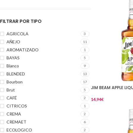
FILTRAR POR TIPO
AGRICOLA
3
AÑEJO
11
AROMATIZADO
1
BAYAS
5
Blanco
9
BLENDED
13
Bourbon
17
JIM BEAM APPLE LIQ
Brut
5
CAFÉ
2
14,94
€
CITRICOS
1
CREMA
2
CREMAET
6
ECOLOGICO
2