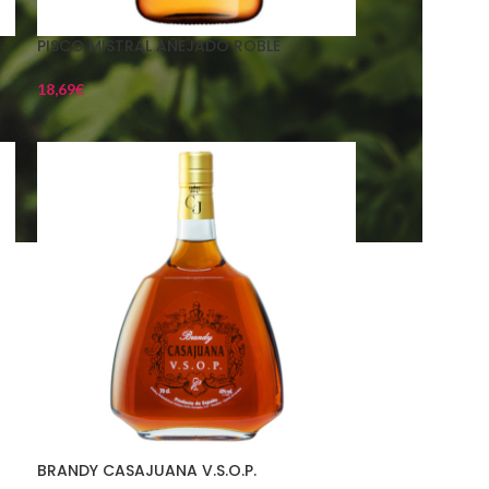
PISCO MISTRAL AÑEJADO ROBLE
18,69
€
BRANDY CASAJUANA V.S.O.P.