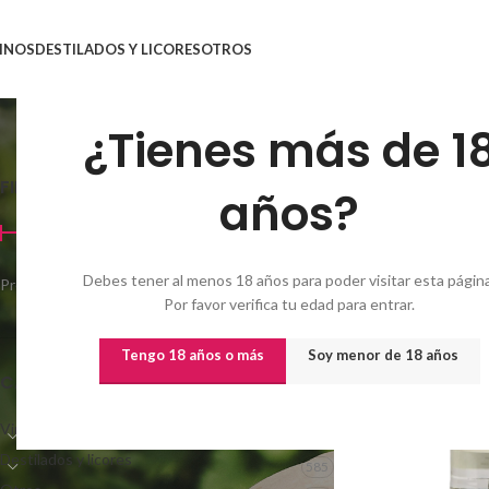
INOS
DESTILADOS Y LICORES
OTROS
¿Tienes más de 1
FILTRAR POR PRECIO
Inicio
/
Capacidad (cl) d
años?
Debes tener al menos 18 años para poder visitar esta página
Precio:
0€
—
7.910€
Filtrar
Por favor verifica tu edad para entrar.
Tengo 18 años o más
Soy menor de 18 años
CATEGORÍAS
Vinos
720
Destilados y licores
585