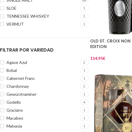
SINGLE MALT
86
SLOE
1
TENNESSEE WHISKEY
2
VERMUT
1
OLD ST. CROIX NON
EDITION
FILTRAR POR VARIEDAD
114,95
€
Agave Azul
2
Bobal
1
Cabernet Franc
1
Chardonnay
3
Gewürztraminer
1
Godello
4
Graciano
1
Macabeo
1
Malvasia
1