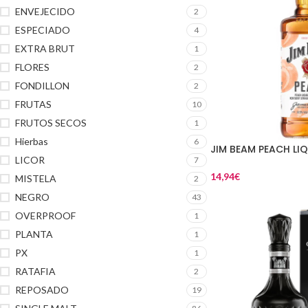
ENVEJECIDO
2
ESPECIADO
4
EXTRA BRUT
1
FLORES
2
FONDILLON
2
FRUTAS
10
FRUTOS SECOS
1
Hierbas
6
JIM BEAM PEACH LI
LICOR
7
14,94
€
MISTELA
2
NEGRO
43
OVERPROOF
1
PLANTA
1
PX
1
RATAFIA
2
REPOSADO
19