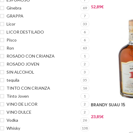
52,89
€
Ginebra
69
GRAPPA
7
Licor
33
LICOR DESTILADO
6
Pisco
6
Ron
63
ROSADO CON CRIANZA
1
ROSADO JOVEN
2
SIN ALCOHOL
3
tequila
35
TINTO CON CRIANZA
16
Tinto Joven
1
VINO DE LICOR
2
BRANDY SUAU 15
VINO DULCE
2
23,85
€
Vodka
26
Whisky
138