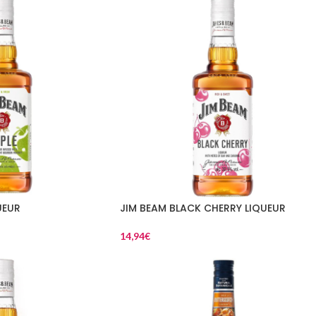
UEUR
JIM BEAM BLACK CHERRY LIQUEUR
14,94
€