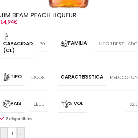
JIM BEAM PEACH LIQUEUR
14,94
€
FAMILIA
CAPACIDAD
70
LICOR DESTILADO
(CL)
TIPO
CARACTERISTICA
LICOR
MELOCOTON
PAIS
% VOL
EEUU
32.5
2 disponibles
-
+