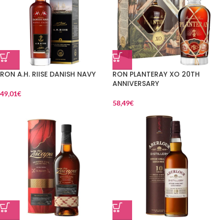
RON A.H. RIISE DANISH NAVY
RON PLANTERAY XO 20TH
ANNIVERSARY
49,01
€
58,49
€