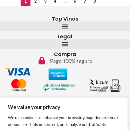
1
2
3
4
…
6
7
8
→
Top Vinos
Legal
Compra
Pago 100% seguro
Contacto
We value your privacy
info@topvinos.com
We use cookies to enhance your browsing experience, serve
personalized ads or content, and analyze our traffic. By
2024 © Todos los derechos reservados