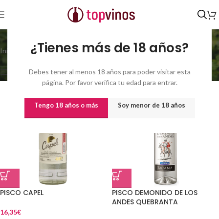
40
¿Tienes más de 18 años?
Inicio
/
% vol del producto
/
40
Mostrando 1–21 de 152 resultados
Debes tener al menos 18 años para poder visitar esta
Show sidebar
página. Por favor verifica tu edad para entrar.
Tengo 18 años o más
Soy menor de 18 años
PISCO CAPEL
PISCO DEMONIDO DE LOS
ANDES QUEBRANTA
16,35
€