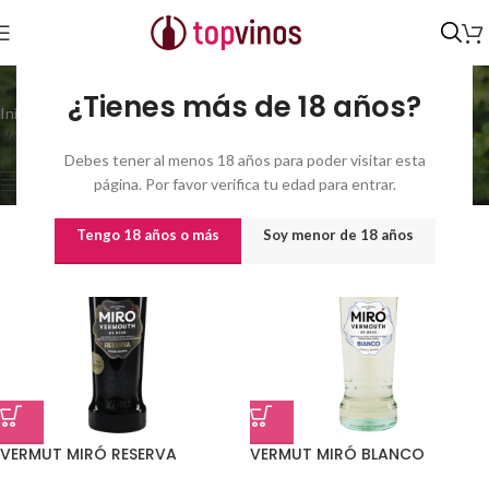
Vermuts Miró
¿Tienes más de 18 años?
Inicio
/
Productor del producto
/
Mostrando los 8
Vermuts Miró
resultados
Debes tener al menos 18 años para poder visitar esta
página. Por favor verifica tu edad para entrar.
Show sidebar
Tengo 18 años o más
Soy menor de 18 años
VERMUT MIRÓ RESERVA
VERMUT MIRÓ BLANCO