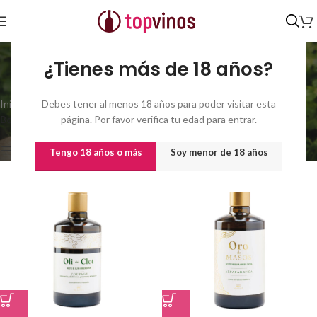
Bodega Masos de
Guadalest
¿Tienes más de 18 años?
Inicio
/
Productor del producto
Debes tener al menos 18 años para poder visitar esta
/
Mostrando los 6
Bodega Masos de Guadalest
página. Por favor verifica tu edad para entrar.
resultados
Show sidebar
Tengo 18 años o más
Soy menor de 18 años