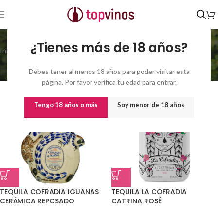
tequila
¿Tienes más de 18 años?
Inicio
/
Familia del producto
/
tequila
Mostrando 1–21 de 41 resultados
Debes tener al menos 18 años para poder visitar esta
Show sidebar
página. Por favor verifica tu edad para entrar.
Tengo 18 años o más
Soy menor de 18 años
TEQUILA COFRADIA IGUANAS
TEQUILA LA COFRADIA
CERÁMICA REPOSADO
CATRINA ROSÉ