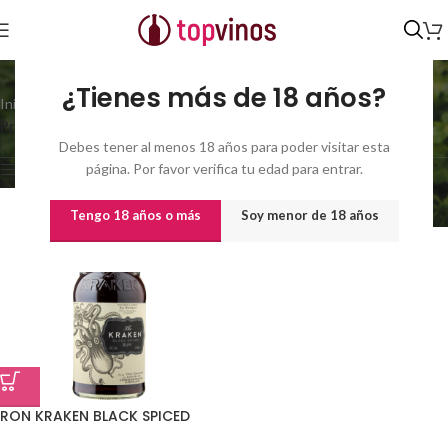
the kraken
¿Tienes más de 18 años?
Inicio
/
Mostrando el único
Productos etiquetados “the kraken”
resultado
Debes tener al menos 18 años para poder visitar esta
página. Por favor verifica tu edad para entrar.
Show sidebar
Tengo 18 años o más
Soy menor de 18 años
RON KRAKEN BLACK SPICED