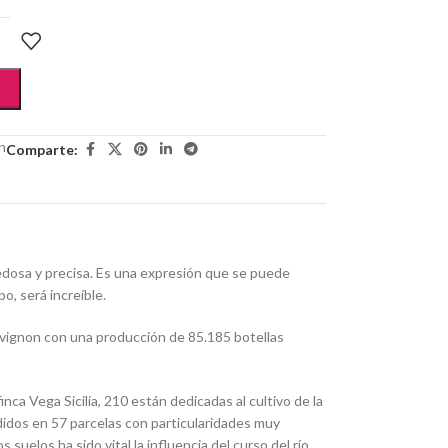
n
Comparte:
dosa y precisa. Es una expresión que se puede
o, será increíble.
ignon con una producción de 85.185 botellas
nca Vega Sicilia, 210 están dedicadas al cultivo de la
ididos en 57 parcelas con particularidades muy
 suelos ha sido vital la influencia del curso del río