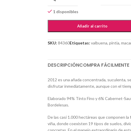
1 disponibles
Añadir al carrito
SKU:
84360
Etiquetas:
valbuena
,
pintia
,
maca
DESCRIPCIÓN
COMPRA FÁCILMENTE
2012 es una añada concentrada, suculenta, se
disfrutar inmediatamente, aunque con el tiemp
Elaborado 94% Tinto Fino y 6% Cabernet-Sauv
Bordelesas.
De las casi 1.000 hectáreas que componen la fi
viña, donde coexisten 19 tipos de suelos, div
concretas. En el manejo extraordinario de estos