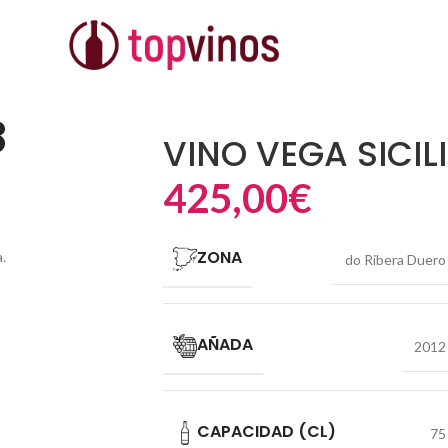
8
VINO VEGA SICIL
425,00
€
ZONA
.
do Ribera Duero
AÑADA
2012
CAPACIDAD (CL)
75