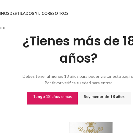
INOS
DESTILADOS Y LICORES
OTROS
Inicio
/
Vinos
/
Vinos por origen
/
VINO VEGA SICILIA UNICO 2012
¿Tienes más de 1
años?
Debes tener al menos 18 años para poder visitar esta página
Por favor verifica tu edad para entrar.
Tengo 18 años o más
Soy menor de 18 años