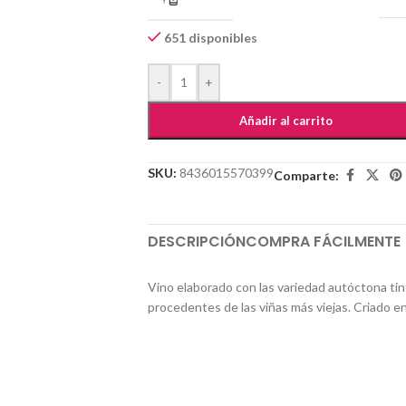
651 disponibles
-
+
Añadir al carrito
SKU:
8436015570399
Comparte:
DESCRIPCIÓN
COMPRA FÁCILMENTE
Vino elaborado con las variedad autóctona tin
procedentes de las viñas más viejas. Criado e