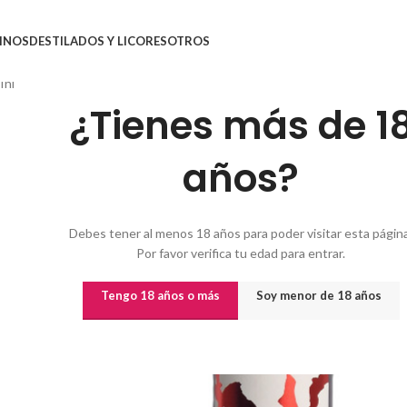
INOS
DESTILADOS Y LICORES
OTROS
Inicio
/
Vinos
/
Vinos por origen
/
VINO PARAJE LENCIA CRIANZA
¿Tienes más de 1
años?
Debes tener al menos 18 años para poder visitar esta página
Por favor verifica tu edad para entrar.
Tengo 18 años o más
Soy menor de 18 años