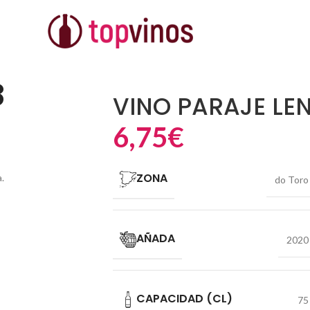
8
VINO PARAJE LE
6,75
€
ZONA
.
do Toro
AÑADA
2020
CAPACIDAD (CL)
75