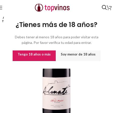
Inicio
/
Vinos
/
Vinos por origen
AGO
TADO
¿Tienes más de 18 años?
Debes tener al menos 18 años para poder visitar esta
página. Por favor verifica tu edad para entrar.
Tengo 18 años o más
Soy menor de 18 años