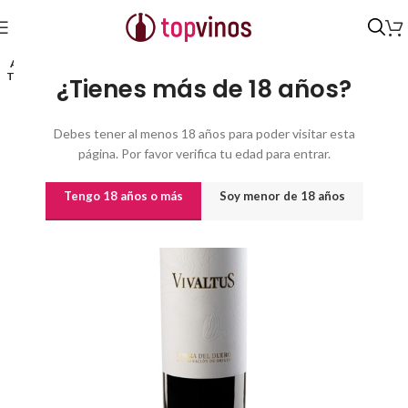
Inicio
/
Vinos
/
Vinos por origen
AGO
TADO
¿Tienes más de 18 años?
Debes tener al menos 18 años para poder visitar esta
página. Por favor verifica tu edad para entrar.
Tengo 18 años o más
Soy menor de 18 años