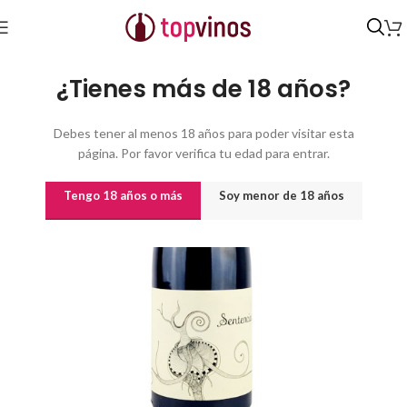
Inicio
/
Vinos
/
Vinos por origen
/
COM. VALENCIANA
¿Tienes más de 18 años?
Debes tener al menos 18 años para poder visitar esta
página. Por favor verifica tu edad para entrar.
Tengo 18 años o más
Soy menor de 18 años