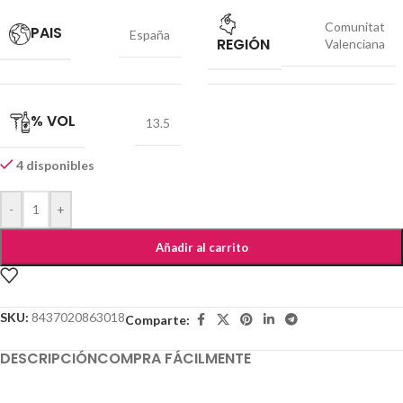
Comunitat
PAIS
España
REGIÓN
Valenciana
% VOL
13.5
4 disponibles
-
+
Añadir al carrito
SKU:
8437020863018
Comparte:
DESCRIPCIÓN
COMPRA FÁCILMENTE