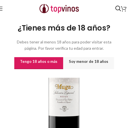
Inicio
/
Vinos
/
Vinos por origen
/
LA RIOJA
/
D.O.c.a. Rioja
¿Tienes más de 18 años?
Debes tener al menos 18 años para poder visitar esta
página. Por favor verifica tu edad para entrar.
Tengo 18 años o más
Soy menor de 18 años