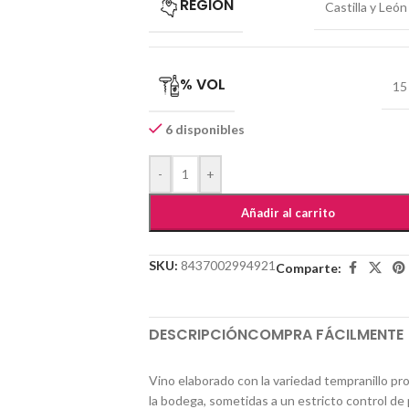
REGIÓN
Castilla y León
% VOL
15
6 disponibles
-
+
Añadir al carrito
SKU:
8437002994921
Comparte:
DESCRIPCIÓN
COMPRA FÁCILMENTE
Vino elaborado con la variedad tempranillo pr
la bodega, sometidas a un estricto control de