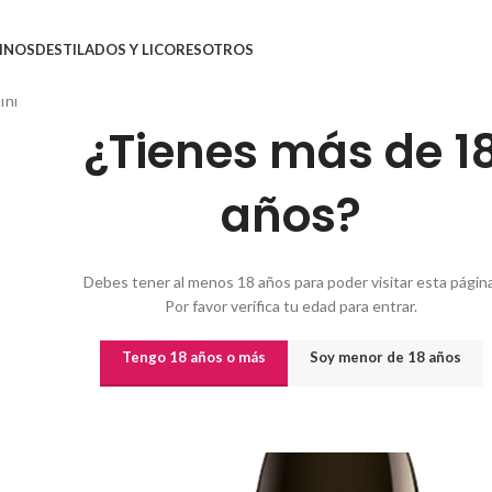
INOS
DESTILADOS Y LICORES
OTROS
Inicio
/
Vinos
/
Vinos por origen
/
VINO MB
¿Tienes más de 1
años?
Debes tener al menos 18 años para poder visitar esta página
Por favor verifica tu edad para entrar.
Tengo 18 años o más
Soy menor de 18 años