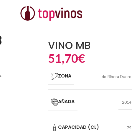
8
VINO MB
51,70
€
ZONA
.
do Ribera Duero
AÑADA
2014
CAPACIDAD (CL)
75