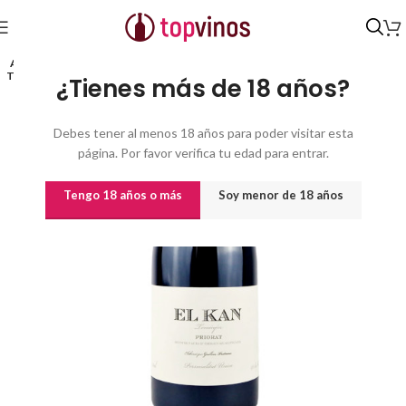
Inicio
/
Vinos
/
Vinos por origen
/
CATALUÑA
/
D.O.Q. Priorat
AGO
TADO
¿Tienes más de 18 años?
Debes tener al menos 18 años para poder visitar esta
página. Por favor verifica tu edad para entrar.
Tengo 18 años o más
Soy menor de 18 años