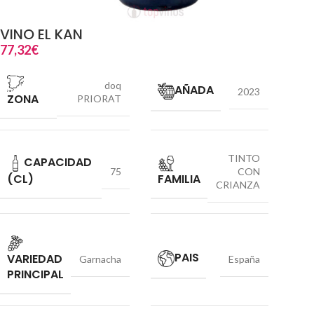
VINO EL KAN
77,32
€
doq
AÑADA
2023
ZONA
PRIORAT
TINTO
CAPACIDAD
75
CON
(CL)
FAMILIA
CRIANZA
PAIS
VARIEDAD
Garnacha
España
PRINCIPAL