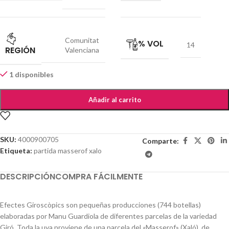
Comunitat
% VOL
14
REGIÓN
Valenciana
1 disponibles
Añadir al carrito
SKU:
4000900705
Comparte:
Etiqueta:
partida masserof xalo
DESCRIPCIÓN
COMPRA FÁCILMENTE
Efectes Giroscòpics son pequeñas producciones (744 botellas)
elaboradas por Manu Guardiola de diferentes parcelas de la variedad
Giró. Toda la uva proviene de una parcela del «Masserof» (Xaló), de