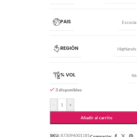
PAIS
Escocia
REGIÓN
Highlands
% VOL
46
3 disponibles
-
+
Añadir al carrito
SKU:
873094001181
Comparte: