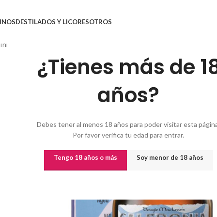
INOS
DESTILADOS Y LICORES
OTROS
Inicio
/
Destilados y licores
/
Whisky
/
Escocia
/
WHISKY EDRADOUR 12 C
¿Tienes más de 1
años?
Debes tener al menos 18 años para poder visitar esta página
Por favor verifica tu edad para entrar.
Tengo 18 años o más
Soy menor de 18 años