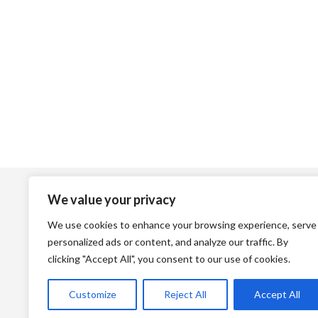
Top Vinos
L
We value your privacy
Como comprar
Avi
We use cookies to enhance your browsing experience, serve
Devoluciones
Política 
personalized ads or content, and analyze our traffic. By
Formas de pago
Si
clicking "Accept All", you consent to our use of cookies.
Gastos de envío
Customize
Reject All
Accept All
Condiciones de venta