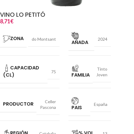
VINO LO PETITÓ
8,71
€
ZONA
do Montsant
2024
AÑADA
CAPACIDAD
Tinto
75
(CL)
FAMILIA
Joven
Celler
PRODUCTOR
España
PAIS
Pascona
REGIÓN
% VOL
Cataluña
13