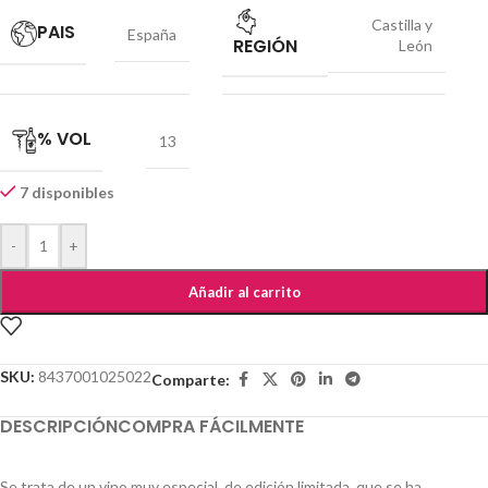
Castilla y
PAIS
España
REGIÓN
León
% VOL
13
7 disponibles
-
+
Añadir al carrito
SKU:
8437001025022
Comparte:
DESCRIPCIÓN
COMPRA FÁCILMENTE
Se trata de un vino muy especial, de edición limitada, que se ha