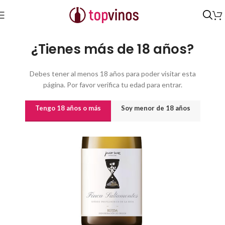
Inicio
/
Vinos
/
Vinos por origen
/
CASTILLA LEÓN
/
D.O. Rueda
¿Tienes más de 18 años?
Debes tener al menos 18 años para poder visitar esta
página. Por favor verifica tu edad para entrar.
Tengo 18 años o más
Soy menor de 18 años