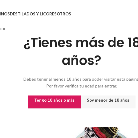
INOS
DESTILADOS Y LICORES
OTROS
Inicio
/
Destilados y licores
/
Tequila
/
TEQUILA PANCHITOS 0.7 L
¿Tienes más de 1
años?
Debes tener al menos 18 años para poder visitar esta página
Por favor verifica tu edad para entrar.
Tengo 18 años o más
Soy menor de 18 años