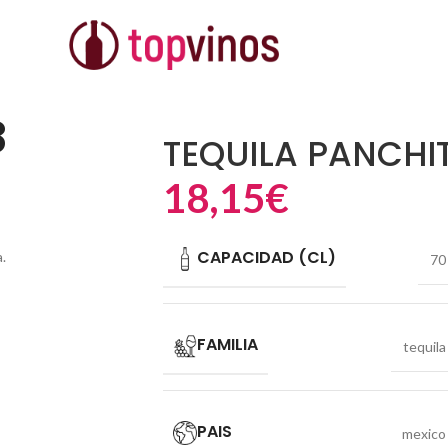
8
TEQUILA PANCHIT
18,15
€
CAPACIDAD (CL)
.
70
FAMILIA
tequila
PAIS
mexico