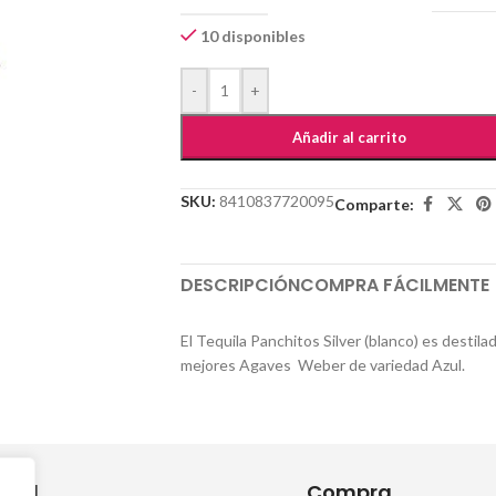
10 disponibles
-
+
Añadir al carrito
SKU:
8410837720095
Comparte:
DESCRIPCIÓN
COMPRA FÁCILMENTE
El Tequila Panchitos Silver (blanco) es destil
mejores Agaves Weber de variedad Azul.
egal
Compra