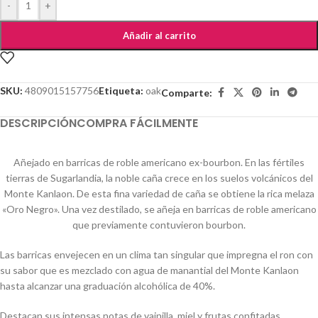
-
+
Añadir al carrito
SKU:
4809015157756
Etiqueta:
oak
Comparte:
DESCRIPCIÓN
COMPRA FÁCILMENTE
Añejado en barricas de roble americano ex-bourbon.
En las fértiles
tierras de Sugarlandia, la noble caña crece en los suelos volcánicos del
Monte Kanlaon. De esta fina variedad de caña se obtiene la rica melaza
«Oro Negro». Una vez destilado, se añeja en barricas de roble americano
que previamente contuvieron bourbon.
Las barricas envejecen en un clima tan singular que impregna el ron con
su sabor que es mezclado con agua de manantial del Monte Kanlaon
hasta alcanzar una graduación alcohólica de 40%.
Destacan sus intensas notas de vainilla, miel y frutas confitadas,