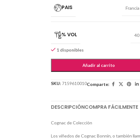
PAIS
Francia
% VOL
40
1 disponibles
Añadir al carrito
SKU:
7159610010
Comparte:
DESCRIPCIÓN
COMPRA FÁCILMENTE
Cognac de Colección
Los viñedos de Cognac Bonnin, o también lla