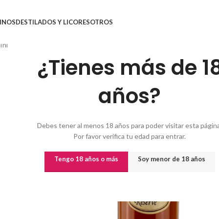
INOS
DESTILADOS Y LICORES
OTROS
Inicio
/
Destilados y licores
/
Cognac
/
COGNAC LOGIS DE LA MONTAGNE 
¿Tienes más de 1
años?
Debes tener al menos 18 años para poder visitar esta página
Por favor verifica tu edad para entrar.
Tengo 18 años o más
Soy menor de 18 años