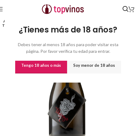
Inicio
/
Vinos
/
Vinos por origen
AGO
TADO
¿Tienes más de 18 años?
Debes tener al menos 18 años para poder visitar esta
página. Por favor verifica tu edad para entrar.
Tengo 18 años o más
Soy menor de 18 años