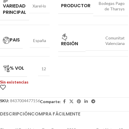
Bodegas Pago
PRODUCTOR
VARIEDAD
Xarel·lo
de Tharsys
PRINCIPAL
Comunitat
PAIS
España
REGIÓN
Valenciana
% VOL
12
Sin existencias
SKU:
8437004477156
Comparte:
DESCRIPCIÓN
COMPRA FÁCILMENTE