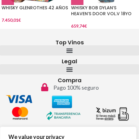
WHISKY GLENROTHES 42 AÑOS
WHISKY BOB DYLAN’S
HEAVEN’S DOOR VOL.V 18YO
7.450,01
€
659,74
€
Top Vinos
Legal
Compra
Pago 100% seguro
Contacto
We value your privacy
info@topvinos.com