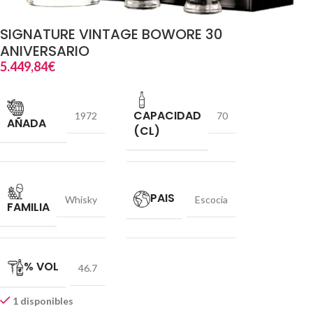
SIGNATURE VINTAGE BOWORE 30
ANIVERSARIO
5.449,84
€
CAPACIDAD
1972
70
AÑADA
(CL)
PAIS
Whisky
Escocia
FAMILIA
% VOL
46.7
1 disponibles