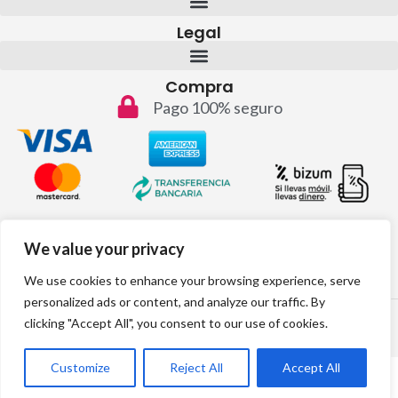
Legal
Compra
Pago 100% seguro
Contacto
We value your privacy
info@topvinos.com
We use cookies to enhance your browsing experience, serve
personalized ads or content, and analyze our traffic. By
2024 © Todos los derechos reservados
clicking "Accept All", you consent to our use of cookies.
Desarrollo web por:
Customize
Reject All
Accept All
Lista de deseos
Tienda
Carrito
Mi cuenta