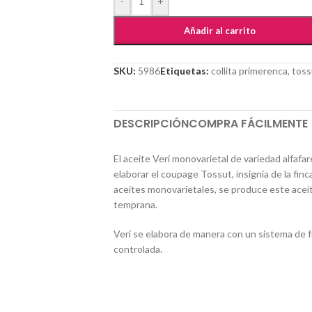
-
+
Añadir al carrito
SKU:
5986
Etiquetas:
collita primerenca
,
toss
DESCRIPCIÓN
COMPRA FÁCILMENTE
El aceite Verí monovarietal de variedad alfaf
elaborar el coupage Tossut, insignia de la finc
aceites monovarietales, se produce este acei
temprana.
Verí se elabora de manera con un sistema de f
controlada.