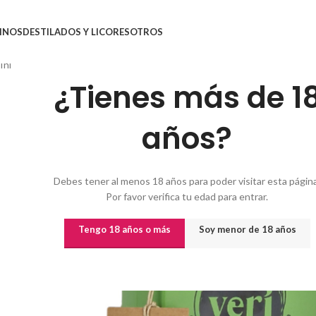
INOS
DESTILADOS Y LICORES
OTROS
Inicio
/
Otros
/
ACEITE VERI TOSSUT
¿Tienes más de 1
años?
Debes tener al menos 18 años para poder visitar esta página
Por favor verifica tu edad para entrar.
Tengo 18 años o más
Soy menor de 18 años