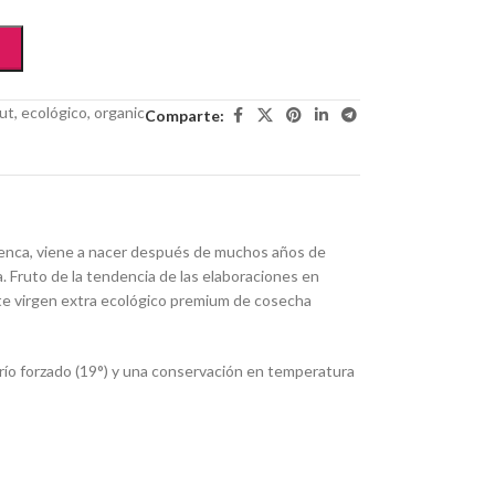
ut
,
ecológico
,
organic
Comparte:
arenca, viene a nacer después de muchos años de
a. Fruto de la tendencia de las elaboraciones en
te virgen extra ecológico premium de cosecha
río forzado (19°) y una conservación en temperatura