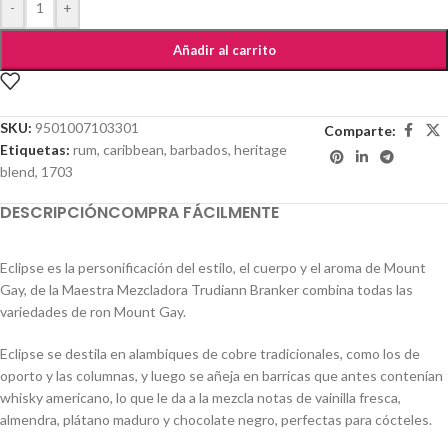
-
+
Añadir al carrito
SKU:
9501007103301
Comparte:
Etiquetas:
rum
,
caribbean
,
barbados
,
heritage
blend
,
1703
DESCRIPCIÓN
COMPRA FÁCILMENTE
Eclipse es la personificación del estilo, el cuerpo y el aroma de Mount
Gay, de la Maestra Mezcladora Trudiann Branker combina todas las
variedades de ron Mount Gay.
Eclipse se destila en alambiques de cobre tradicionales, como los de
oporto y las columnas, y luego se añeja en barricas que antes contenían
whisky americano, lo que le da a la mezcla notas de vainilla fresca,
almendra, plátano maduro y chocolate negro, perfectas para cócteles.