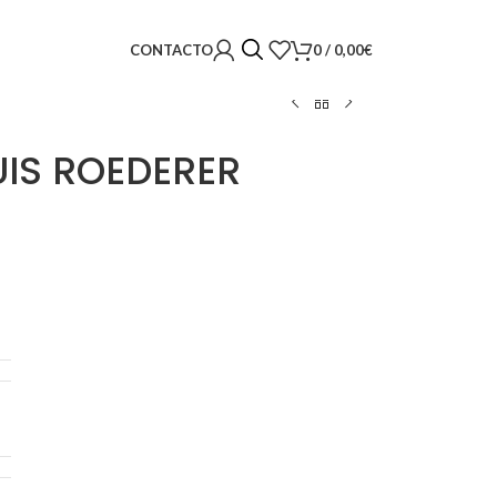
0
/
0,00
€
CONTACTO
IS ROEDERER