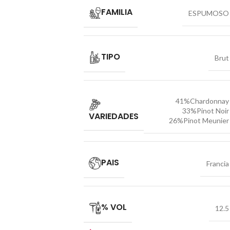
FAMILIA
ESPUMOSO
TIPO
Brut
41%Chardonnay
33%Pinot Noir
VARIEDADES
26%Pinot Meunier
PAIS
Francia
% VOL
12.5