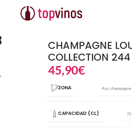
ON 244
8
CHAMPAGNE LOU
COLLECTION 244
45,90
€
.
ZONA
Aoc champagne
CAPACIDAD (CL)
75