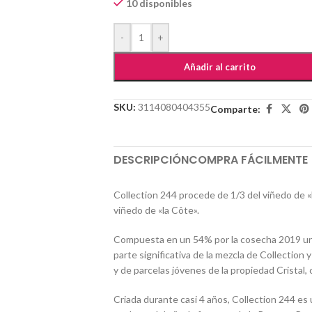
10 disponibles
-
+
Añadir al carrito
SKU:
3114080404355
Comparte:
DESCRIPCIÓN
COMPRA FÁCILMENTE
Collection 244 procede de 1/3 del viñedo de «l
viñedo de «la Côte».
Compuesta en un 54% por la cosecha 2019 un
parte significativa de la mezcla de Collection
y de parcelas jóvenes de la propiedad Cristal,
Criada durante casi 4 años, Collection 244 es 