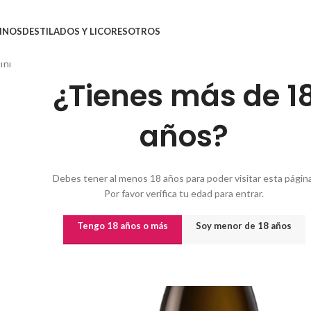
INOS
DESTILADOS Y LICORES
OTROS
Inicio
/
Vinos
/
Otros Tipos
/
CHAMPAGNE LOUIS ROEDERER COLLECTI
¿Tienes más de 1
años?
Debes tener al menos 18 años para poder visitar esta página
Por favor verifica tu edad para entrar.
Tengo 18 años o más
Soy menor de 18 años