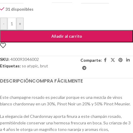
31 disponibles
-
+
Añadir al carrito
SKU:
400093046002
Comparte:
Etiquetas:
so atypic
,
brut
DESCRIPCIÓN
COMPRA FÁCILMENTE
Este champagne rosado es peculiar porque es una mezcla de vinos
blanco chardonnay en un 30%, Pinot Noir un 20% y 50% Pinot Meunier.
L
a elegancia del Chardonnay aporta finura a este champán rosado,
permitiéndole conservar una hermosa frescura en boca.
Su crianza de 3
a 4 años
le otorga un magnífico tono naranja y aromas ricos,