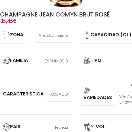
CHAMPAGNE JEAN COMYN BRUT ROSÉ
35,45
€
ZONA
CAPACIDAD (CL)
Aoc champagne
FAMILIA
TIPO
ESPUMOSO
CARACTERISTICA
ROSADO
VARIEDADES
30%Ch
y 20%P
PAIS
% VOL
Francia