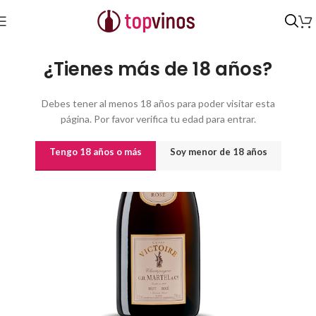
Inicio
/
Vinos
/
Otros Tipos
/
ESPUMOSOS
/
A.O.C. Champagne
¿Tienes más de 18 años?
Debes tener al menos 18 años para poder visitar esta
página. Por favor verifica tu edad para entrar.
Tengo 18 años o más
Soy menor de 18 años