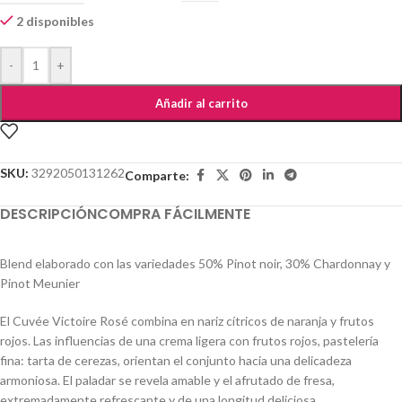
2 disponibles
-
+
Añadir al carrito
SKU:
3292050131262
Comparte:
DESCRIPCIÓN
COMPRA FÁCILMENTE
Blend elaborado con las variedades 50% Pinot noir, 30% Chardonnay y
Pinot Meunier
El Cuvée Victoire Rosé combina en nariz cítricos de naranja y frutos
rojos. Las influencias de una crema ligera con frutos rojos, pastelería
fina: tarta de cerezas, orientan el conjunto hacia una delicadeza
armoniosa.
El paladar se revela amable y el afrutado de fresa,
extremadamente refrescante y de una longitud deliciosa.